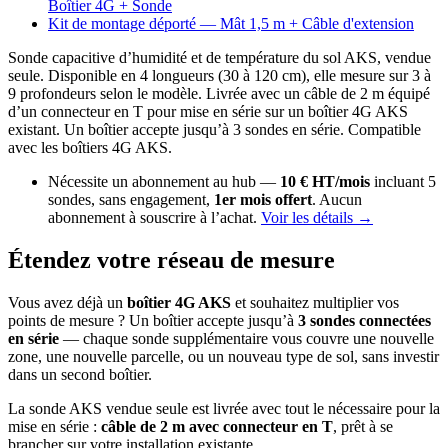
Boîtier 4G + Sonde
Kit de montage déporté — Mât 1,5 m + Câble d'extension
Sonde capacitive d’humidité et de température du sol AKS, vendue
seule. Disponible en 4 longueurs (30 à 120 cm), elle mesure sur 3 à
9 profondeurs selon le modèle. Livrée avec un câble de 2 m équipé
d’un connecteur en T pour mise en série sur un boîtier 4G AKS
existant. Un boîtier accepte jusqu’à 3 sondes en série. Compatible
avec les boîtiers 4G AKS.
Nécessite un abonnement au hub —
10 € HT/mois
incluant 5
sondes, sans engagement,
1er mois offert
. Aucun
abonnement à souscrire à l’achat.
Voir les détails →
Étendez votre réseau de mesure
Vous avez déjà un
boîtier 4G AKS
et souhaitez multiplier vos
points de mesure ? Un boîtier accepte jusqu’à
3 sondes connectées
en série
— chaque sonde supplémentaire vous couvre une nouvelle
zone, une nouvelle parcelle, ou un nouveau type de sol, sans investir
dans un second boîtier.
La sonde AKS vendue seule est livrée avec tout le nécessaire pour la
mise en série :
câble de 2 m avec connecteur en T
, prêt à se
brancher sur votre installation existante.